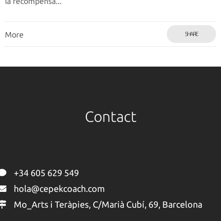
la recompensa...
More
SHARE
Contact
+34 605 629 549
hola@cepekcoach.com
Mo_Arts i Teràpies, C/Marià Cubí, 69, Barcelona