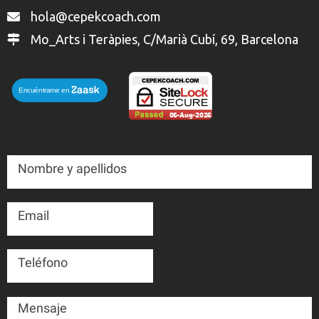
hola@cepekcoach.com
Mo_Arts i Teràpies, C/Marià Cubí, 69, Barcelona